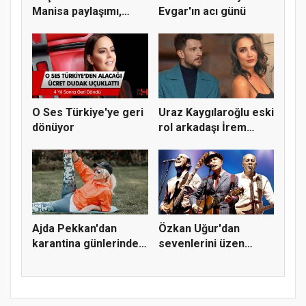
Manisa paylaşımı,
Evgar'ın acı günü
"Beni kapı...
O Ses Türkiye'ye geri
Uraz Kaygılaroğlu eski
dönüyor
rol arkadaşı İrem
Sak’...
Ajda Pekkan'dan
Özkan Uğur'dan
karantina günlerinde
sevenlerini üzen
spor pay...
haber!