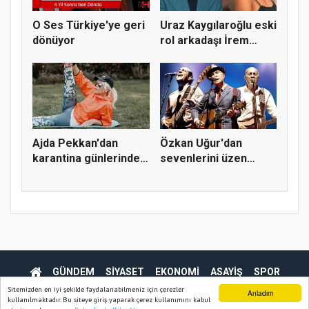
O Ses Türkiye'ye geri
Uraz Kaygılaroğlu eski
dönüyor
rol arkadaşı İrem
Sak’...
Ajda Pekkan'dan
Özkan Uğur'dan
karantina günlerinde
sevenlerini üzen
spor pay...
haber!
GÜNDEM
SİYASET
EKONOMİ
ASAYİŞ
SPOR
SAĞLIK
TEKNOLOJİ
Sitemizden en iyi şekilde faydalanabilmeniz için çerezler
Anladım
kullanılmaktadır. Bu siteye giriş yaparak çerez kullanımını kabul