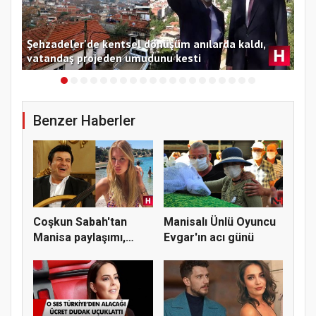
Şehzadeler'de kentsel dönüşüm anılarda kaldı,
vatandaş projeden umudunu kesti
Man
Benzer Haberler
Coşkun Sabah'tan
Manisalı Ünlü Oyuncu
Manisa paylaşımı,
Evgar'ın acı günü
"Beni kapı...