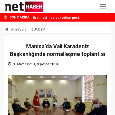
Manisa uyuşturucu operasyonu
Gram altında yükselişe geçti
Ağustos ayı kira artış oranı belli oldu
SON DAKIKA:
Temmuz ayı enflasyonu belli oldu
Ana Sayfa
GÜNDEM
Dutlulu CHP’den istifa etti
Manisa uyuşturucu operasyonu
Gram altında yükselişe geçti
Manisa’da Vali Karadeniz
Başkanlığında normalleşme toplantısı
03 Mart, 2021, Çarşamba 20:04