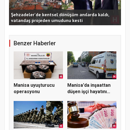
MES
Manisa'da 7 ilçe için önemli uyarı
imz
Benzer Haberler
Manisa uyuşturucu
Manisa'da inşaattan
operasyonu
düşen işçi hayatını
kaybe...