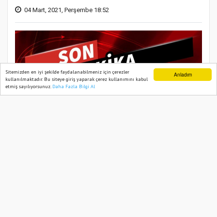
04 Mart, 2021, Perşembe 18:52
Sitemizden en iyi şekilde faydalanabilmeniz için çerezler
Anladım
kullanılmaktadır. Bu siteye giriş yaparak çerez kullanımını kabul
etmiş sayılıyorsunuz.
Daha Fazla Bilgi Al
Ana Sayfa
Web TV
Foto Galeri
Yazarlar
Bitlis'in Tatvan ilçesinde askeri
helikopter düştü. Milli Savunma
Bakanlığı'ndan yapılan açıklamada 9
askerimiz şehit olurken, 4 asker de
yaralandı. Düşen helikopterin 2017
yılında 13 askerimizin Şırnak Uludere'de