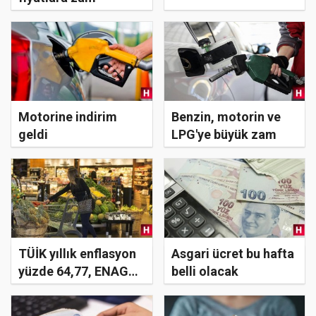
Motorine indirim
Benzin, motorin ve
geldi
LPG'ye büyük zam
TÜİK yıllık enflasyon
Asgari ücret bu hafta
yüzde 64,77, ENAG
belli olacak
yıllık enflasyon yüzde
127,21