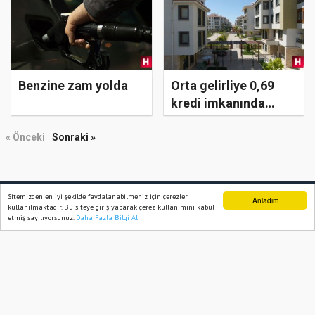
Benzine zam yolda
Orta gelirliye 0,69
kredi imkanında
şartlar ne olacak?
« Önceki
Sonraki »
Sitemizden en iyi şekilde faydalanabilmeniz için çerezler
Anladım
GÜNDEM
SİYASET
EKONOMİ
ASAYİŞ
SPOR
kullanılmaktadır. Bu siteye giriş yaparak çerez kullanımını kabul
SAĞLIK
TEKNOLOJİ
etmiş sayılıyorsunuz.
Daha Fazla Bilgi Al
Ana Sayfa
Web TV
Foto Galeri
Yazarlar
MANISA NET HABER 2020
Yazılım |
Onemsoft
Künye
Gizlilik Politikası
Sitene Ekle
İletişim