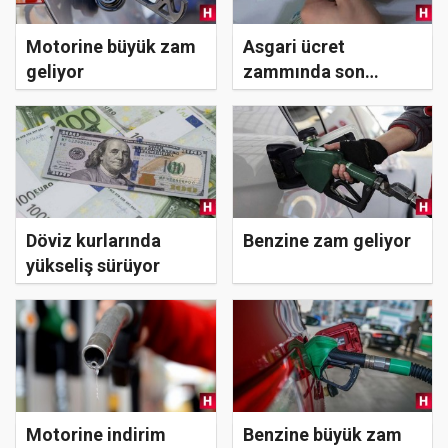
Motorine büyük zam
Asgari ücret
geliyor
zammında son
durum
Döviz kurlarında
Benzine zam geliyor
yükseliş sürüyor
Motorine indirim
Benzine büyük zam