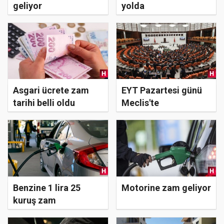
geliyor
yolda
Asgari ücrete zam
EYT Pazartesi günü
tarihi belli oldu
Meclis'te
Benzine 1 lira 25
Motorine zam geliyor
kuruş zam