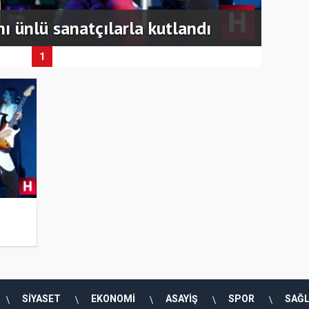
ı ünlü sanatçılarla kutlandı
İlçel
1
SİYASET
EKONOMİ
ASAYİŞ
SPOR
SAĞL