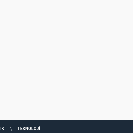
erde Zafer Bayramı ünlü sanatçılarla kut
IK
TEKNOLOJİ