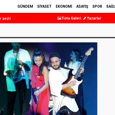
GÜNDEM
SİYASET
EKONOMİ
ASAYİŞ
SPOR
SAĞL
perasyonu
e geçti
Foto Galeri
Yazarlar
oranı belli oldu
 belli oldu
 etti
perasyonu
e geçti