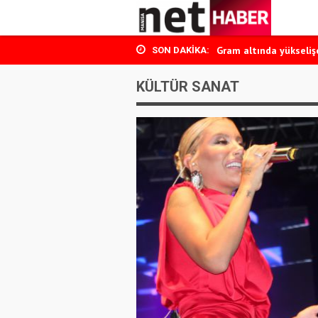
Manisa uyuşturucu o
Gram altında yükseliş
SON DAKIKA:
Ağustos ayı kira artış 
KÜLTÜR SANAT
Temmuz ayı enflasyonu
Dutlulu CHP’den istifa
Manisa uyuşturucu o
Gram altında yükseliş