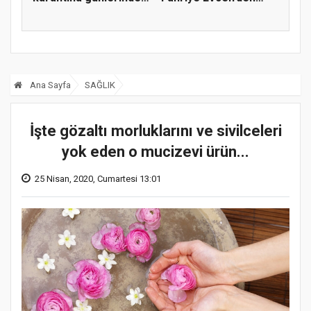
spor pay...
görümc...
Ana Sayfa
SAĞLIK
İşte gözaltı morluklarını ve sivilceleri
yok eden o mucizevi ürün...
25 Nisan, 2020, Cumartesi 13:01