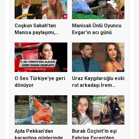
Coşkun Sabah'tan
Manisalı Ünlü Oyuncu
Manisa paylaşımı,
Evgar'ın acı günü
"Beni kapı...
O Ses Türkiye'ye geri
Uraz Kaygılaroğlu eski
dönüyor
rol arkadaşı İrem
Sak’...
Ajda Pekkan'dan
Burak Özçivit’in eşi
karantina günlerinde
Fahriye Evcen’den