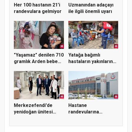
Her 100 hastanın 21’i
Uzmanından adaçayı
randevulara gelmiyor
ile ilgili önemli uyarı
"Yaşamaz" denilen 710
Yatağa bağımlı
gramlık Arden bebek
hastaların yakınlarına
hay...
ilkyard...
Merkezefendi'de
Hastane
yenidoğan ünitesi
randevularına
hizmete açı...
sınırlama getirildi