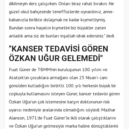
dikilmeyin ders çalışırken. Onları biraz rahat bırakın. Ne
güzel okul bahçesinde teneffüslerde oynardınız, anne-
babanızla birlikte dolaşmak ne kadar kıymetliymiş.
Bundan sonra hayatın kıymetini biz büyükler zaten
anladık ama siz de bunları inşallah idrak edersiniz." dedi.
"KANSER TEDAVİSİ GÖREN
ÖZKAN UĞUR GELEMEDİ"
Fuat Güner de TBMM'nin kuruluşunun 100. yılını ve
Atatürk'ün çocuklara armağanı olan 23 Nisan'ı canı
gönülden kutladığını belirtti. 100. yılı herkesin büyük bir
coşkuyla kutlamasını isteyen Güner, kanser tedavisi gören
Özkan Uğur'un çok istemesine karşın doktorunun risk
uyarısı nedeniyle aralarında olmadığını söyledi. Mazhar
Alanson, 1971'de Fuat Güner'le ikili olarak çalıştıklarını
ve Özkan Uğur'un gelmesiyle marka haline dönüştüklerini