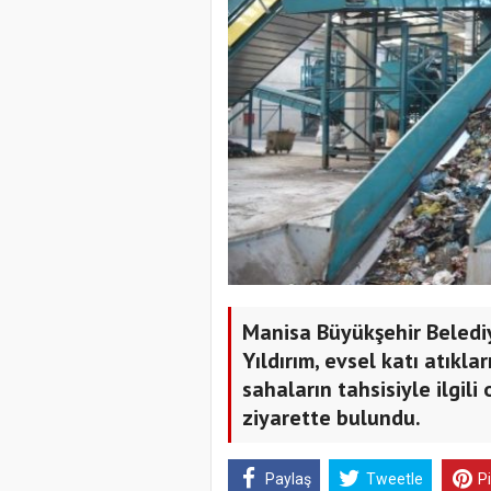
Manisa Büyükşehir Belediy
Yıldırım, evsel katı atıkl
sahaların tahsisiyle ilgil
ziyarette bulundu.
Paylaş
Tweetle
P