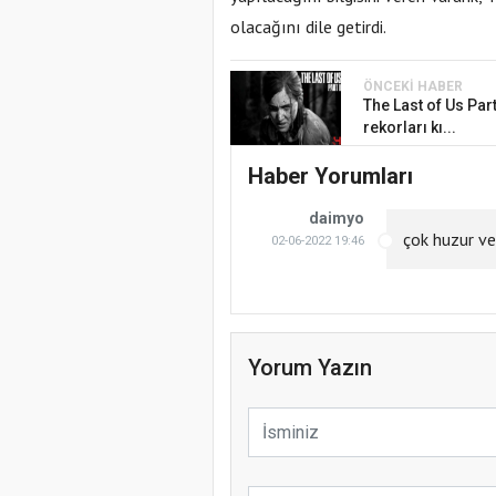
olacağını dile getirdi.
ÖNCEKI HABER
The Last of Us Part
rekorları kı...
Haber Yorumları
daimyo
çok huzur ver
02-06-2022 19:46
Yorum Yazın