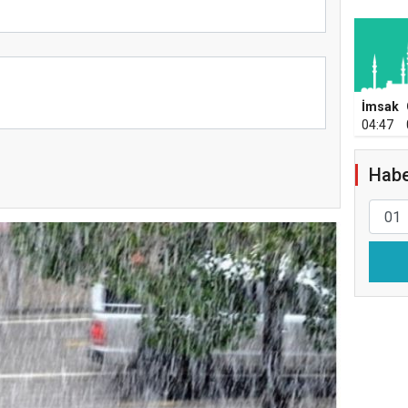
İmsak
04:47
Habe