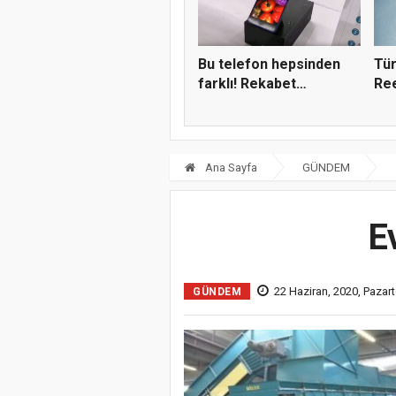
Bu telefon hepsinden
Tür
farklı! Rekabet
Ree
kızışaca...
çı...
Ana Sayfa
GÜNDEM
E
22 Haziran, 2020, Pazart
GÜNDEM