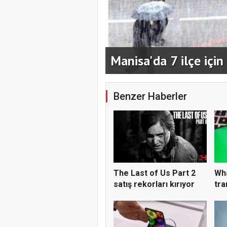
arda kaldı,
Manisa'da 7 ilçe için
Benzer Haberler
The Last of Us Part 2
Wha
satış rekorları kırıyor
tra
baş