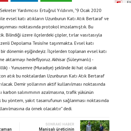
Sekreter Yardımcısı Ertuğrul Yıldırım, "9 Ocak 2020
le evsel katı atıkların Uzunburun Katı Atık Bertaraf ve
taşınması noktasında protokol imzalamıştık. Bu
k. Bilindiği üzere ilçelerdeki çöpler, tırlar vasıtasıyla
zenli Depolama Tesisi'ne taşınmakta. Evsel katı
bir dönemin eşiğindeyiz. İlçelerden toplanan evsel katı
ene aktarmayı hedefliyoruz. Akhisar (Süleymanlı) -
llik) - Yunusemre (Muradiye) şeklinde iki hat olarak
ton atık bu noktalardan Uzunburun Katı Atık Bertaraf
ılacak. Demir yollarının aktif kullanılması noktasında
sı karbon salınımının azalmasına, trafik yükünün
ak bu yöntem, yakıt tasarrufunun sağlanması noktasında
llanılmasına da örnek olacaktır" dedi.
SONRAKI HABER
 zaman
Manisalı üreticinin