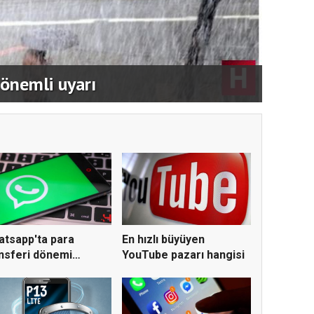
MESO,
 önemli uyarı
imzal
tsapp'ta para
En hızlı büyüyen
nsferi dönemi
YouTube pazarı hangisi
ladı