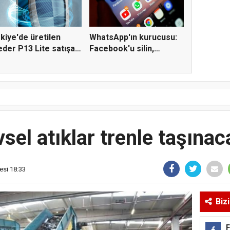
kiye'de üretilen
WhatsApp'ın kurucusu:
der P13 Lite satışa
Facebook'u silin,
çünkü...
vsel atıklar trenle taşınac
esi 18:33
Biz