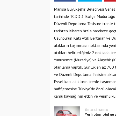
Manisa Büyükşehir Belediyesi Genel 
tarihinde TCDD 3. Bölge Müdürlüğü i
Düzenli Depolama Tesisi'ne trenle 
tarihten itibaren hızla harekete geçti
Uzunburun Katı Atık Bertaraf ve Dü
atıkların taşınması noktasında yeni 
atıkları belirlediğimiz 2 noktada tr
Yunusemre (Muradiye) ve Alaşehir (Ki
planlama yaptık. Günlük en az 700 
ve Düzenli Depolama Tesisi'ne aktar
Evsel katı atıkların trenle taşınma
hafiflemesine Türkiye'de öncü olac
kamu kaynağının etkin ve verimli ku
ÖNCEKI HABER
Yerli otomobil ne