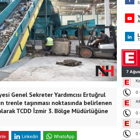
S
A
L
T
esi Genel Sekreter Yardımcısı Ertuğrul
arın trenle taşınması noktasında belirlenen
i olarak TCDD İzmir 3. Bölge Müdürlüğüne
inle
Linkedin
WhatsApp