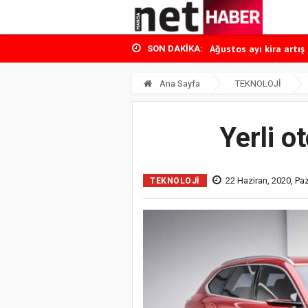
Manisa uyuşturucu o
Gram altında yükseliş
Ağustos ayı kira artış 
SON DAKIKA:
Temmuz ayı enflasyonu
Dutlulu CHP’den istifa
Ana Sayfa
TEKNOLOJİ
Manisa uyuşturucu o
Gram altında yükseliş
Yerli o
22 Haziran, 2020, Paz
TEKNOLOJİ