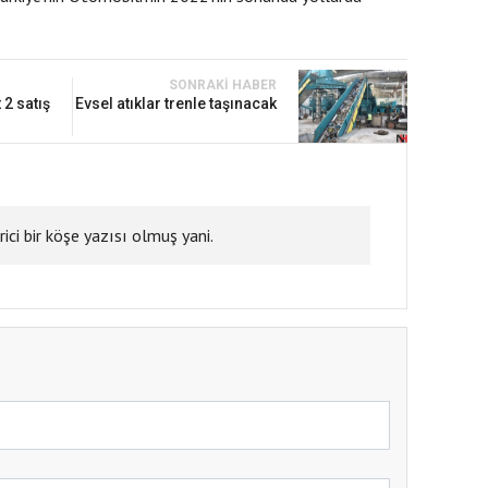
SONRAKI HABER
 2 satış
Evsel atıklar trenle taşınacak
ici bir köşe yazısı olmuş yani.