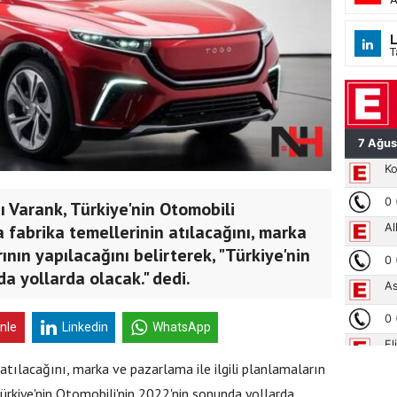
L
T
ı Varank, Türkiye'nin Otomobili
 fabrika temellerinin atılacağını, marka
nın yapılacağını belirterek, "Türkiye'nin
a yollarda olacak." dedi.
inle
Linkedin
WhatsApp
atılacağını, marka ve pazarlama ile ilgili planlamaların
 Türkiye'nin Otomobili'nin 2022'nin sonunda yollarda