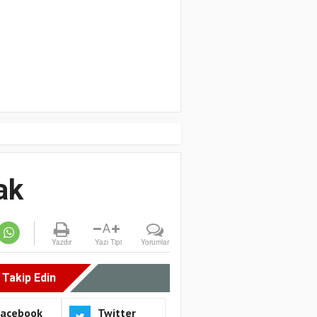
ak
A
Yazdır
Yazı Tipi
Yorumlar
i Takip Edin
Facebook
Twitter