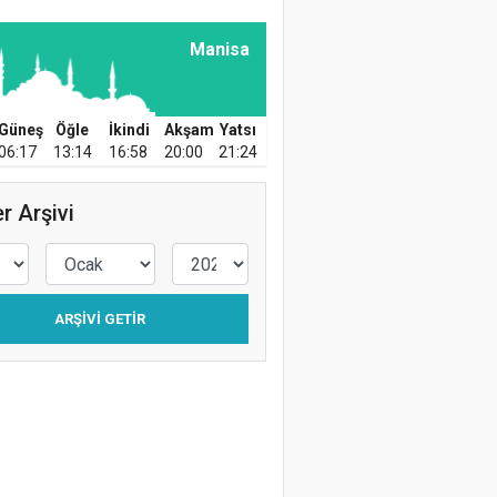
Manisa
Güneş
Öğle
İkindi
Akşam
Yatsı
06:17
13:14
16:58
20:00
21:24
r Arşivi
ARŞIVI GETIR