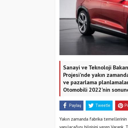
Sanayi ve Teknoloji Bakan
Projesi'nde yakın zamanda
ve pazarlama planlamaları
Otomobili 2022'nin sonund
Paylaş
Tweetle
P
Yakın zamanda fabrika temellerinin 
yapılacağını bilgisini veren Varank,