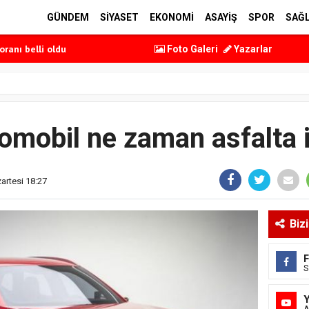
perasyonu
GÜNDEM
SİYASET
EKONOMİ
ASAYİŞ
SPOR
SAĞL
e geçti
oranı belli oldu
Foto Galeri
Yazarlar
 belli oldu
 etti
perasyonu
e geçti
tomobil ne zaman asfalta
artesi 18:27
Biz
S
A