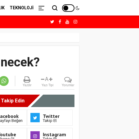
IK
TEKNOLOJİ
 inecek?
A
Yazdır
Yazı Tipi
Yorumlar
i Takip Edin
Facebook
Twitter
ayfayı Beğen
Takip Et
Youtube
Instagram
bone Ol
Takip Et