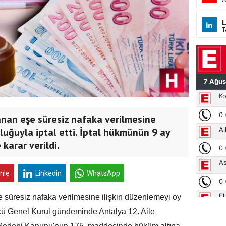
L
T
an eşe süresiz nafaka verilmesine
luğuyla iptal etti. İptal hükmünün 9 ay
karar verildi.
inle
Linkedin
WhatsApp
üresiz nafaka verilmesine ilişkin düzenlemeyi oy
nkü Genel Kurul gündeminde Antalya 12. Aile