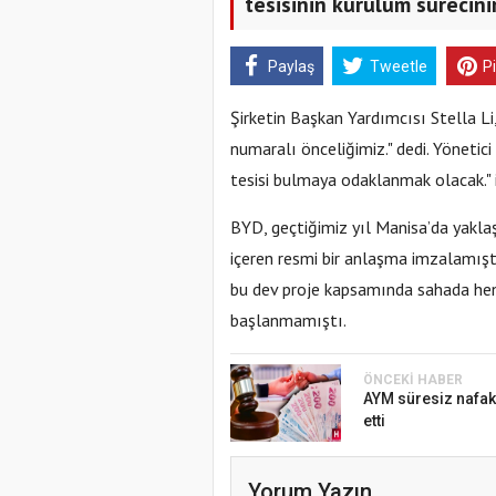
tesisinin kurulum sürecin
Paylaş
Tweetle
P
Şirketin Başkan Yardımcısı Stella Li
numaralı önceliğimiz." dedi. Yönetici a
tesisi bulmaya odaklanmak olacak." i
BYD, geçtiğimiz yıl Manisa’da yaklaş
içeren resmi bir anlaşma imzalamışt
bu dev proje kapsamında sahada henü
başlanmamıştı.
ÖNCEKI HABER
AYM süresiz nafaka
etti
Yorum Yazın