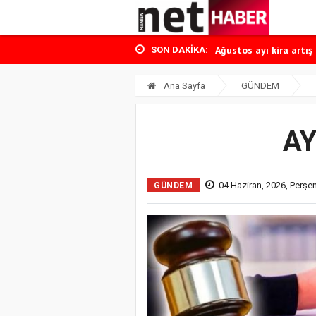
Manisa uyuşturucu o
Gram altında yükseliş
Ağustos ayı kira artış 
SON DAKIKA:
Temmuz ayı enflasyonu
Dutlulu CHP’den istifa
Ana Sayfa
GÜNDEM
Manisa uyuşturucu o
Gram altında yükseliş
AY
04 Haziran, 2026, Perş
GÜNDEM