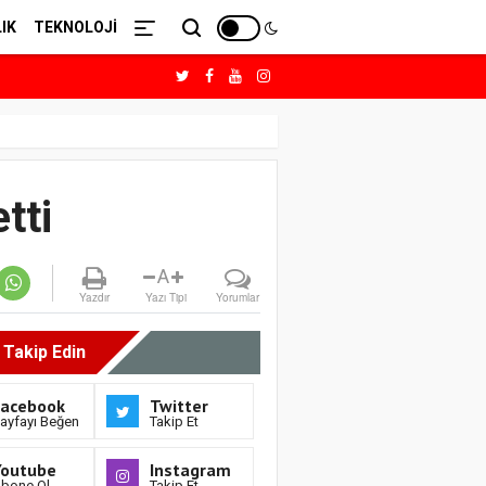
IK
TEKNOLOJİ
tti
A
Yazdır
Yazı Tipi
Yorumlar
i Takip Edin
Facebook
Twitter
ayfayı Beğen
Takip Et
Youtube
Instagram
bone Ol
Takip Et