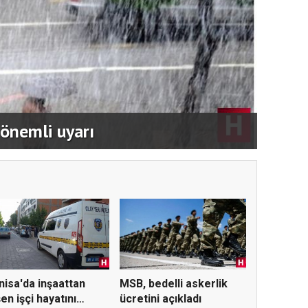
MESO,
 önemli uyarı
imzal
isa'da inşaattan
MSB, bedelli askerlik
en işçi hayatını
ücretini açıkladı