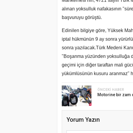
Mahkemesi'nin, 4721 sayılı Türk
alınan yoksulluk nafakasının "süre
başvuruyu görüştü.
Edinilen bilgiye göre, Yüksek Mah
iptal hükmünün 9 ay sonra yürürlü
sonra yazılacak.Türk Medeni Kanu
"Boşanma yüzünden yoksulluğa dü
geçimi için diğer taraftan mali gü
yükümlüsünün kusuru aranmaz" h
ÖNCEKI HABER
Motorine bir zam
Yorum Yazın