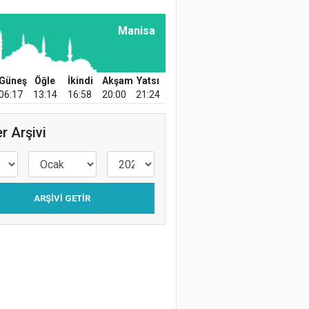
Manisa
Güneş
Öğle
İkindi
Akşam
Yatsı
06:17
13:14
16:58
20:00
21:24
r Arşivi
ARŞIVI GETIR