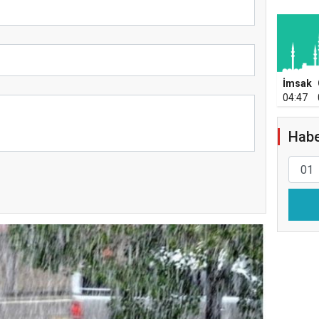
İmsak
04:47
Habe