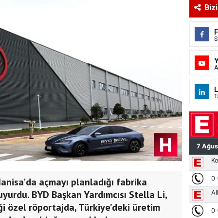
Biz
S
A
L
T
Manisa'da açmayı planladığı fabrika
duyurdu. BYD Başkan Yardımcısı Stella Li,
i özel röportajda, Türkiye’deki üretim