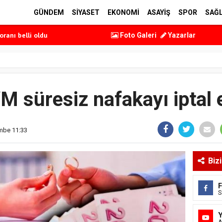
perasyonu
GÜNDEM
SİYASET
EKONOMİ
ASAYİŞ
SPOR
SAĞL
e geçti
oranı belli oldu
Foto Galeri
Yazarlar
 belli oldu
 etti
perasyonu
e geçti
M süresiz nafakayı iptal e
embe 11:33
Biz
S
A