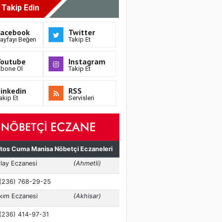
i Takip Edin
Facebook
Twitter
ayfayı Beğen
Takip Et
Youtube
Instagram
bone Ol
Takip Et
inkedin
RSS
akip Et
Servisleri