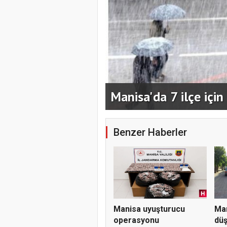
arda kaldı,
Manisa'da 7 ilçe için
Benzer Haberler
Manisa uyuşturucu
Man
operasyonu
düş