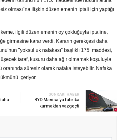
 Medeni Kanunu'nun 175. maddesinde hüküm altına
siz olması"na ilişkin düzenlemenin iptali için yaptığı
keme, ilgili düzenlemenin oy çokluğuyla iptaline,
ğe girmesine karar verdi. Kararın gerekçesi daha
nu'nun "yoksulluk nafakası" başlıklı 175. maddesi,
şecek taraf, kusuru daha ağır olmamak koşuluyla
cü oranında süresiz olarak nafaka isteyebilir. Nafaka
ükmünü içeriyor.
SONRAKI HABER
 daha
BYD Manisa'ya fabrika
kurmaktan vazgeçti