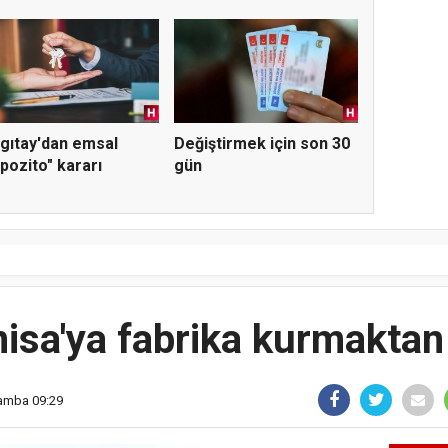
be...
gıtay'dan emsal
Değiştirmek için son 30
pozito" kararı
gün
sa'ya fabrika kurmaktan
şamba 09:29