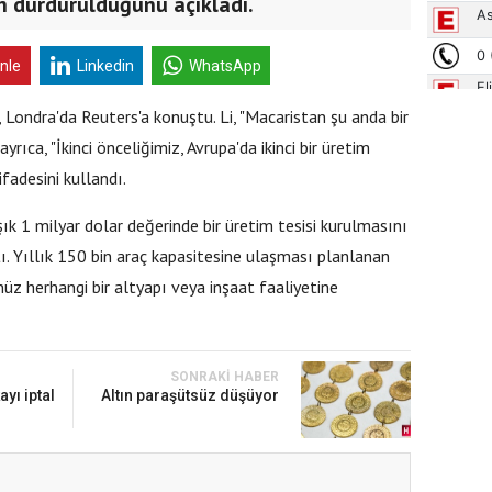
in durdurulduğunu açıkladı.
inle
Linkedin
WhatsApp
, Londra'da Reuters'a konuştu. Li, "Macaristan şu anda bir
yrıca, "İkinci önceliğimiz, Avrupa'da ikinci bir üretim
fadesini kullandı.
ık 1 milyar dolar değerinde bir üretim tesisi kurulmasını
ı. Yıllık 150 bin araç kapasitesine ulaşması planlanan
z herhangi bir altyapı veya inşaat faaliyetine
SONRAKI HABER
yı iptal
Altın paraşütsüz düşüyor