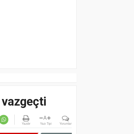
 vazgeçti
A
Yazdır
Yazı Tipi
Yorumlar