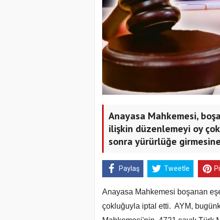
Anayasa Mahkemesi, boşan
ilişkin düzenlemeyi oy çok
sonra yürürlüğe girmesine 
Paylaş
Tweetle
P
Anayasa Mahkemesi boşanan eşe s
çokluğuyla iptal etti. AYM, bugü