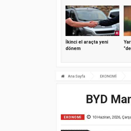
kay
İkinci el araçta yeni
Yar
dönem
"de
Ana Sayfa
EKONOMİ
BYD Mani
10 Haziran, 2026, Çar
EKONOMİ