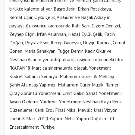
senaryosunu Muharrem Gürer ve Mehtap Şahin Altıntaş
birlikte kaleme alıyor. Başrollerini Erkan Petekkaya,
Kemal Uçar, Öykü Çelik, Ali Gürer ve Başak Akbay’ın
paylaştığı, oyuncu kadrosunda Ruhi Sarı, Gizem Denizci,
Zeynep Elçin, İrfan Aslanhan, Hazal Eylül Çelik, Fatih
Doğan, Poyraz Eser, Recep Güneysu, Duygu Karaca, Cemal
Gönen, Maria Sahakyan, Tuğçe Demir, Kadir Okur ve
Neslihan Acar'ın yer aldığı dram, aksiyon türlerindeki film
"KAPAN" 8 Mart'ta sinemalarda olacak. Yönetmen:
Kudret Sabancı Senaryo: Muharrem Gürer & Mehtap
Şahin Altıntaş Yapımcı: Muharrem Gürer Müzik: Tamer
Çıray Görüntü Yönetmeni: Ümit Gabin Sanat Yönetmeni:
Aysun Özdemir Yardımcı Yönetmen: Neslihan Kaya Renk
Düzenleme: Cenk Erol Final Miks: Mevlüt Ünal Vizyon
Tarihi: 8 Mart 2019 Yapım: Nehir Yapım Dağıtım: CJ
Entertainment Türkiye